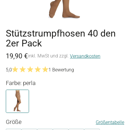
Stützstrumpfhosen 40 den
2er Pack
19,90 €
inkl. MwSt und zzgl.
Versandkosten
5,0
1 Bewertung
Durchschnittliche Bewertung von 5 von 5 Sternen
Farbe: perla
perla
auswählen
Größe
Größentabelle