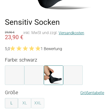
Sensitiv Socken
inkl. MwSt und zzgl.
29,90 €
Versandkosten
23,90 €
5,0
1 Bewertung
Durchschnittliche Bewertung von 5 von 5 Sternen
Farbe: schwarz
beige
beige
schwarz
schwarz
auswählen
Größe
Größentabelle
L
XL
XXL
(Diese Option ist zurzeit nicht verfügbar.)
(Diese Option ist zurzeit nicht verfügbar.)