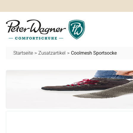
springen
Zur Hauptnavigation springen
Startseite
>
Zusatzartikel
>
Coolmesh Sportsocke
Bildergalerie überspringen