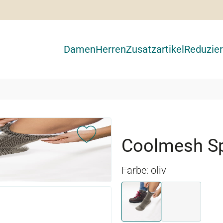
Damen
Herren
Zusatzartikel
Reduzier
Coolmesh S
Farbe: oliv
oliv
schwarz