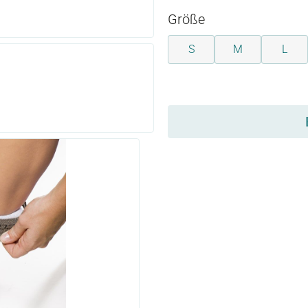
auswählen
Größe
S
M
L
auswählen