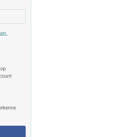
sen.
hop
ccount
erkenne