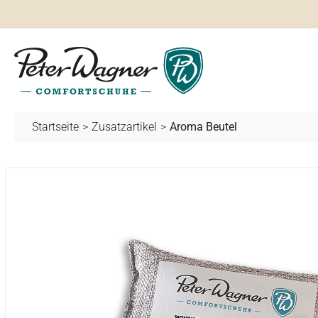
springen
Zur Hauptnavigation springen
Startseite
>
Zusatzartikel
>
Aroma Beutel
Bildergalerie überspringen