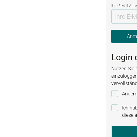
Ihre E-Mail-Adr
Anm
Login 
Nutzen Sie 
einzuloggen
vervollstän
Angeme
Ich ha
diese a