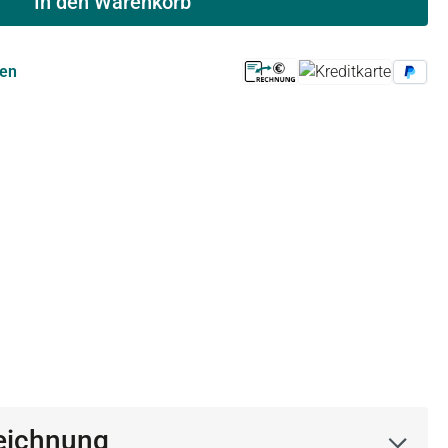
In den Warenkorb
ren
eichnung