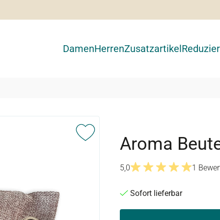
Damen
Herren
Zusatzartikel
Reduzier
Aroma Beute
5,0
1 Bewer
Durchschnittliche Bewertu
Sofort lieferbar