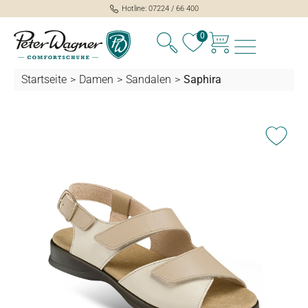
Hotline: 07224 / 66 400
alt springen
0
Startseite
>
Damen
>
Sandalen
>
Saphira
Bildergalerie überspringen