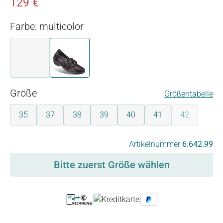
129 €
Farbe: multicolor
blau
multicolor
auswählen
Größe
Größentabelle
35
37
38
39
40
41
42
(Diese Option
auswählen
Artikelnummer
6.642.99
Bitte zuerst Größe wählen