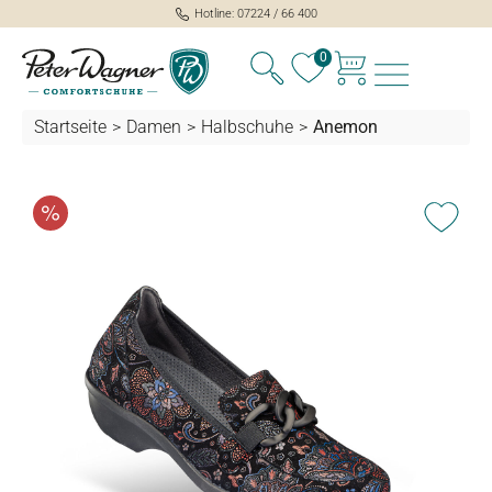
Hotline: 07224 / 66 400
alt springen
0
Startseite
>
Damen
>
Halbschuhe
>
Anemon
Bildergalerie überspringen