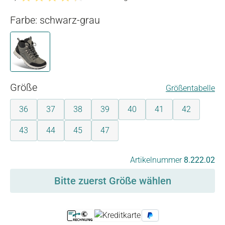
Durchschnittliche Bewertung von 4.1 von 5 Sternen
Farbe: schwarz-grau
schwarz-grau
auswählen
Größe
Größentabelle
36
37
38
39
40
41
42
43
44
45
47
auswählen
Artikelnummer
8.222.02
Bitte zuerst Größe wählen