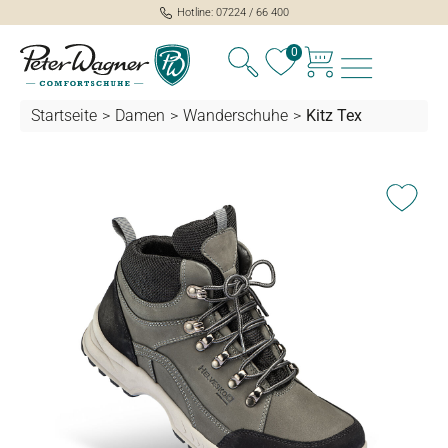
Hotline: 07224 / 66 400
alt springen
0
Startseite
>
Damen
>
Wanderschuhe
>
Kitz Tex
Bildergalerie überspringen