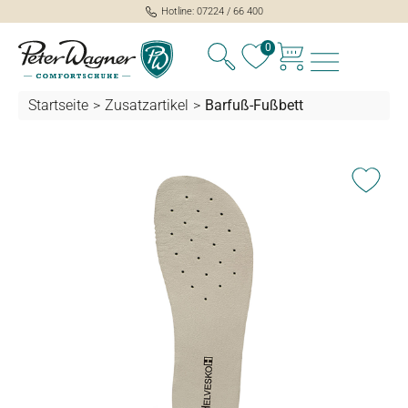
Hotline: 07224 / 66 400
alt springen
0
Startseite
>
Zusatzartikel
>
Barfuß-Fußbett
Bildergalerie überspringen