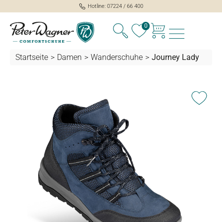
Hotline: 07224 / 66 400
alt springen
0
Startseite
>
Damen
>
Wanderschuhe
>
Journey Lady
Bildergalerie überspringen