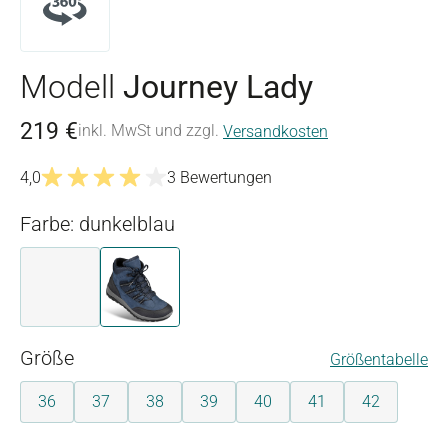
Modell
Journey Lady
219 €
inkl. MwSt und zzgl.
Versandkosten
4,0
3 Bewertungen
Durchschnittliche Bewertung von 4 von 5 Sternen
Farbe: dunkelblau
beige
dunkelblau
auswählen
Größe
Größentabelle
36
37
38
39
40
41
42