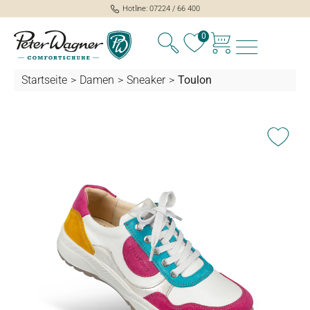
Hotline: 07224 / 66 400
alt springen
0
Startseite
>
Damen
>
Sneaker
>
Toulon
Bildergalerie überspringen