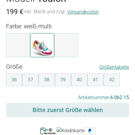
199 €
inkl. MwSt und zzgl.
Versandkosten
Farbe: weiß-multi
braun-beige
weiß-multi
weiß-silber
auswählen
Größe
Größentabelle
36
37
38
39
40
41
42
auswählen
Artikelnummer
6.062.15
Bitte zuerst Größe wählen