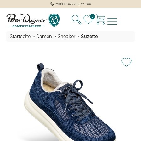
Hotline: 07224 / 66 400
alt springen
0
Startseite
>
Damen
>
Sneaker
>
Suzette
Bildergalerie überspringen