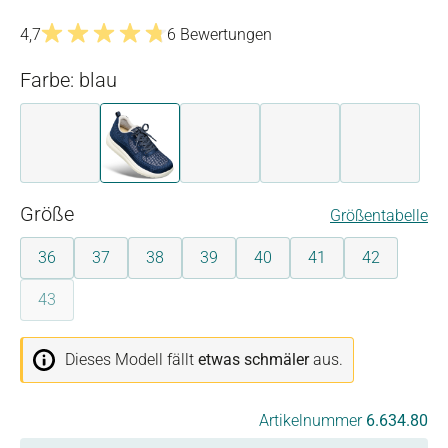
4,7
6 Bewertungen
Durchschnittliche Bewertung von 4.6 von 5 Sternen
Farbe: blau
aqua-rosa
blau
grün
rot
silber
auswählen
Größe
Größentabelle
36
37
38
39
40
41
42
43
(Diese Option ist zurzeit nicht verfügbar.)
auswählen
Dieses Modell fällt
etwas schmäler
aus.
Artikelnummer
6.634.80