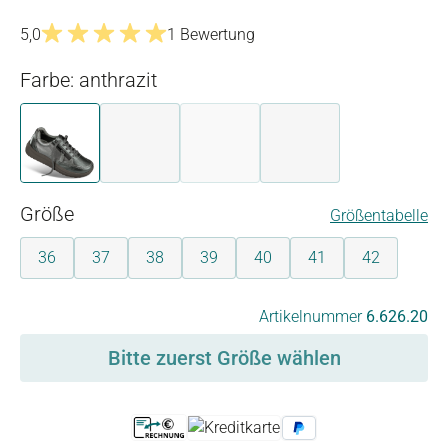
5,0
1 Bewertung
Durchschnittliche Bewertung von 5 von 5 Sternen
Farbe: anthrazit
anthrazit
beige
gold
weiß
(Diese Option ist zurzeit nicht verfügb
auswählen
Größe
Größentabelle
36
37
38
39
40
41
42
auswählen
Artikelnummer
6.626.20
Bitte zuerst Größe wählen