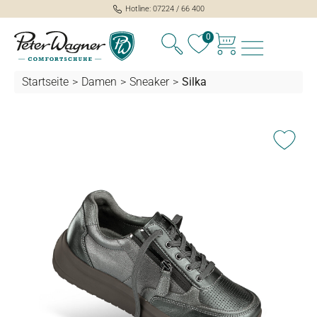
Hotline: 07224 / 66 400
alt springen
0
Startseite
>
Damen
>
Sneaker
>
Silka
Bildergalerie überspringen