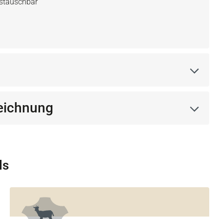
ustauschbar
eichnung
ls