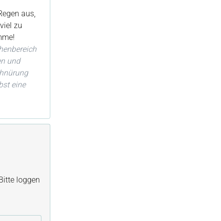
 Regen aus,
viel zu
omme!
ehenbereich
en und
chnürung
bst eine
itte loggen