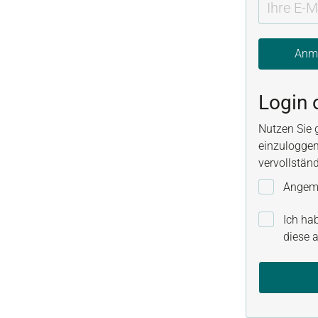
Anm
Login 
Nutzen Sie 
einzuloggen
vervollstän
Angeme
Ich ha
diese a