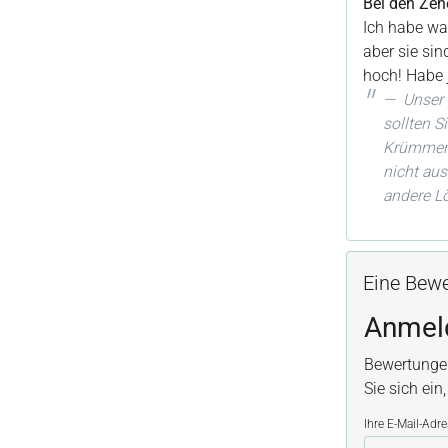
Bei den Zeh
Ich habe wa
aber sie sin
hoch! Habe 
Unser 
sollten S
Krümmen h
nicht aus
andere L
Eine Bewe
Anmel
Bewertunge
Sie sich ein
Ihre E-Mail-Adr