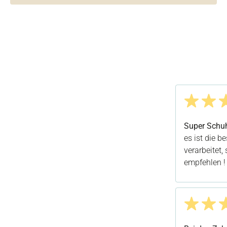
Bewertung m
Super Schu
es ist die b
verarbeitet
empfehlen !
Bewertung m