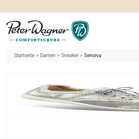
springen
Zur Hauptnavigation springen
Startseite
>
Damen
>
Sneaker
>
Sensiva
Bildergalerie überspringen