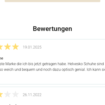
Bewertungen
19.01.2025
it 5 von 5 Sternen
he
este Marke die ich bis jetzt getragen habe. Helvesko Schuhe sind 
, so weich und bequem und noch dazu optisch genial. Ich kann si
26.11.2022
it 3 von 5 Sternen