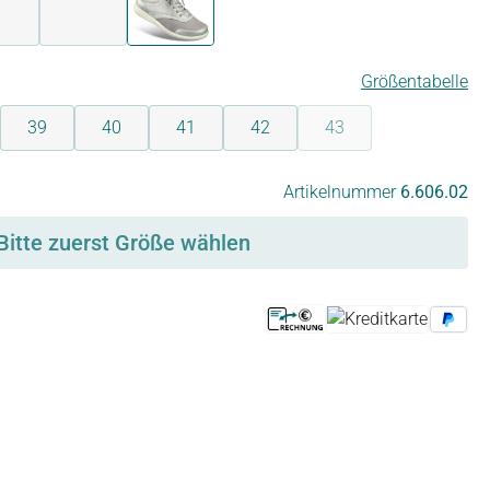
bronze
dunkelblau
silber
Größentabelle
39
40
41
42
43
(Diese Option ist zurzei
Artikelnummer
6.606.02
Bitte zuerst Größe wählen