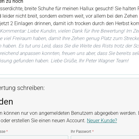
en zu hoch
sserdichte, breite Schuhe für meinen Hallux gesucht! Sie halten
d leider nicht breit, sondern extrem weit, vor allem bei den Zehen 
jetzt 2 Einlagen drinnen, damit ich trocken durch den Herbst k
Kommentar: Liebe Kundin, vielen Dank für Ihre Bewertung! Im Z
ie viel Freiraum haben, damit Ihre Zehen genug Platz zum Streck
aben. Es tut uns Leid, dass Sie die Weite des Rists trotz der S
reichend anpassen konnten, freuen uns aber, dass Sie bereits sel
ösung gefunden haben. Liebe Grüße, Ihr Peter Wagner Team!
rtung schreiben:
den
n können nur von angemeldeten Benutzern abgegeben werden. B
, oder erstellen Sie einen neuen Account.
Neuer Kunde?
esse
*
Ihr Passwort
*