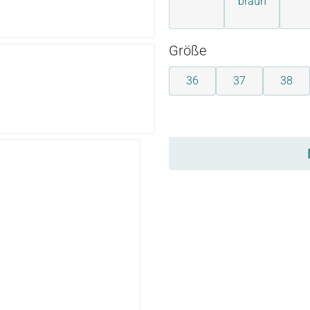
braun
blau
auswählen
Größe
36
37
38
auswählen