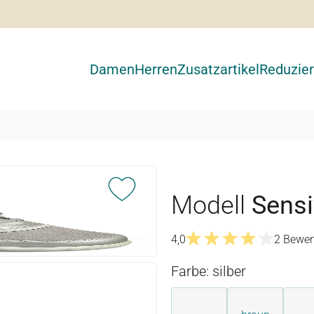
Damen
Herren
Zusatzartikel
Reduzier
Modell
Sens
4,0
2 Bewer
Durchschnittliche Bewertu
Farbe: silber