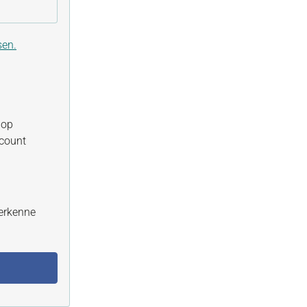
sen.
hop
ccount
erkenne