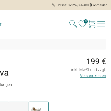
Hotline: 07224 / 66 400
Anmelden
0
t
199 €
iva
inkl. MwSt und zzgl.
Versandkosten
tungen
ng von 4 von 5 Sternen