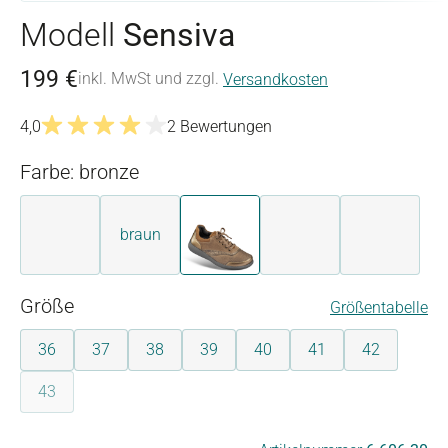
Modell
Sensiva
199 €
inkl. MwSt und zzgl.
Versandkosten
4,0
2 Bewertungen
Durchschnittliche Bewertung von 4 von 5 Sternen
Farbe: bronze
braun
blau
bronze
dunkelblau
silber
auswählen
Größe
Größentabelle
36
37
38
39
40
41
42
43
(Diese Option ist zurzeit nicht verfügbar.)
auswählen