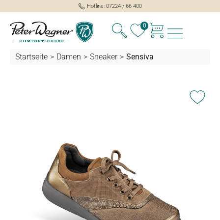
Hotline: 07224 / 66 400
alt springen
0
Startseite
>
Damen
>
Sneaker
>
Sensiva
Bildergalerie überspringen