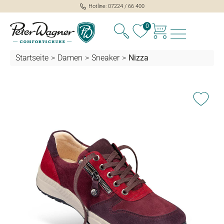
Hotline: 07224 / 66 400
alt springen
0
Startseite
>
Damen
>
Sneaker
>
Nizza
Bildergalerie überspringen