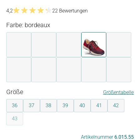
4,2
22 Bewertungen
Durchschnittliche Bewertung von 4.2 von 5 Sternen
Farbe: bordeaux
beige
beige-rose
blau-beige
bordeaux
dunkelbl
grau
perle-rose
schwarz-bronze
weiß
weiß-mult
auswählen
Größe
Größentabelle
36
37
38
39
40
41
42
43
(Diese Option ist zurzeit nicht verfügbar.)
auswählen
Artikelnummer
6.015.55