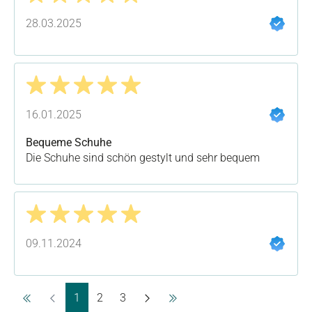
Bewertung mit 5 von 5 Sternen
28.03.2025
Bewertung mit 5 von 5 Sternen
16.01.2025
Bequeme Schuhe
Die Schuhe sind schön gestylt und sehr bequem
Bewertung mit 5 von 5 Sternen
09.11.2024
Seite
Seite
Seite
1
2
3