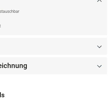
ustauschbar
t
eichnung
ls