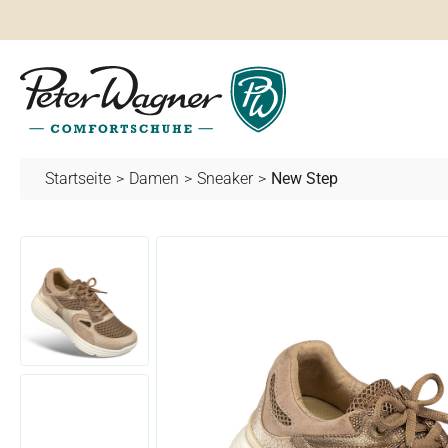
springen
Zur Hauptnavigation springen
Startseite
>
Damen
>
Sneaker
>
New Step
Bildergalerie überspringen