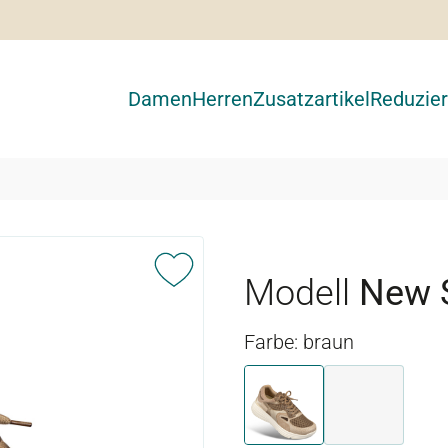
Damen
Herren
Zusatzartikel
Reduzier
Modell
New 
Farbe: braun
braun
weiß-grau