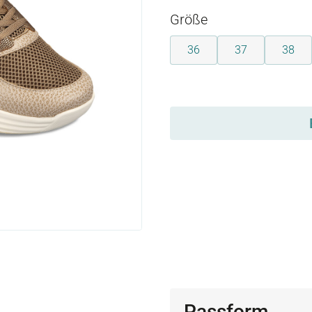
auswählen
Größe
36
37
38
auswählen
Passform