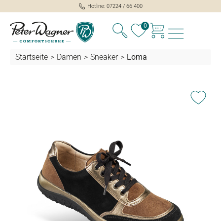
Hotline: 07224 / 66 400
alt springen
0
Startseite
>
Damen
>
Sneaker
>
Loma
Bildergalerie überspringen