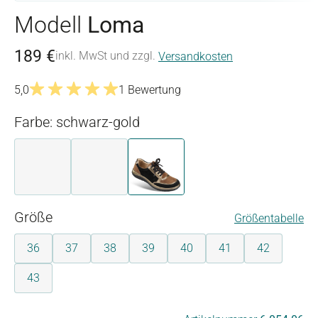
Modell
Loma
189 €
inkl. MwSt und zzgl.
Versandkosten
5,0
1 Bewertung
Durchschnittliche Bewertung von 5 von 5 Sternen
Farbe: schwarz-gold
beige-blau
grau-blau
schwarz-gold
auswählen
Größe
Größentabelle
36
37
38
39
40
41
42
43
auswählen