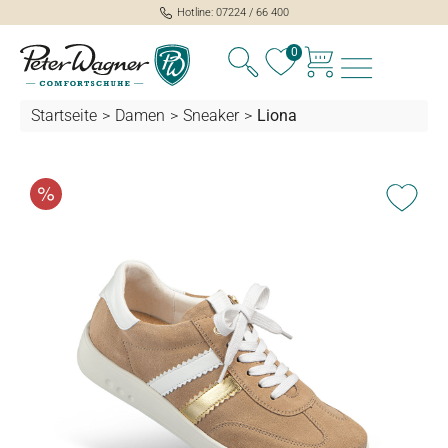
Hotline: 07224 / 66 400
alt springen
0
Startseite
>
Damen
>
Sneaker
>
Liona
Bildergalerie überspringen