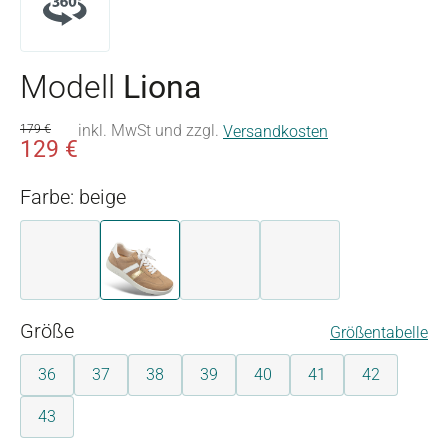
Modell
Liona
inkl. MwSt und zzgl.
179 €
Versandkosten
129 €
Farbe: beige
beige
beige
bordeaux
weiß
auswählen
Größe
Größentabelle
36
37
38
39
40
41
42
43