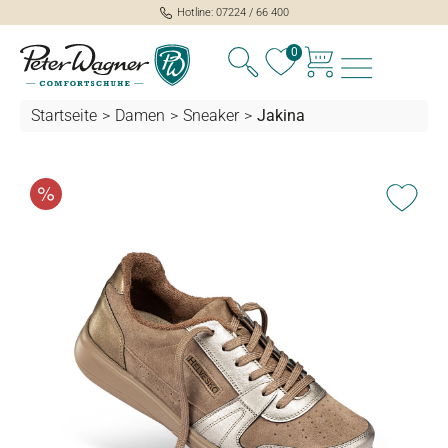
Hotline: 07224 / 66 400
alt springen
0
Startseite
>
Damen
>
Sneaker
>
Jakina
Bildergalerie überspringen