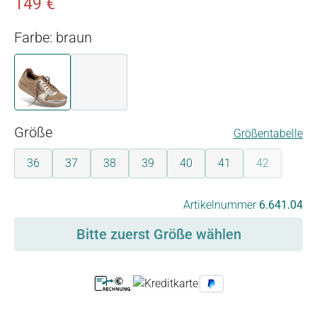
149 €
Farbe: braun
braun
weiß-grün
auswählen
Größe
Größentabelle
36
37
38
39
40
41
42
(Diese Option
auswählen
Artikelnummer
6.641.04
Bitte zuerst Größe wählen