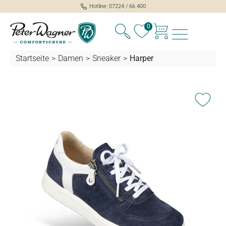
Hotline: 07224 / 66 400
alt springen
0
Startseite
>
Damen
>
Sneaker
>
Harper
Bildergalerie überspringen