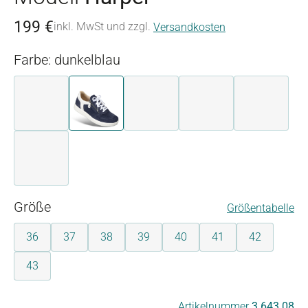
199 €
inkl. MwSt und zzgl.
Versandkosten
Farbe: dunkelblau
aubergine
dunkelblau
dunkelblau
grau
pink
weiß
auswählen
Größe
Größentabelle
36
37
38
39
40
41
42
43
auswählen
Artikelnummer
3.643.08