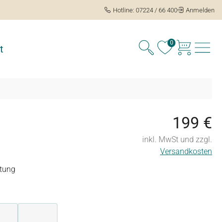
Hotline: 07224 / 66 400
Anmelden
0
t
199 €
e
inkl. MwSt und zzgl.
Versandkosten
tung
ng von 5 von 5 Sternen