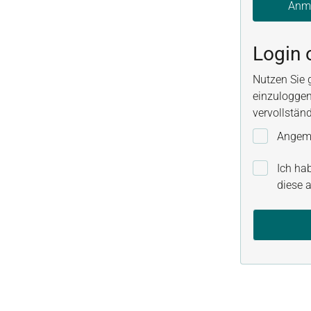
Anm
Login 
Nutzen Sie 
einzuloggen
vervollstän
Angeme
Ich ha
diese a