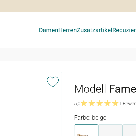
Damen
Herren
Zusatzartikel
Reduzier
Modell
Fam
5,0
1 Bewer
Durchschnittliche Bewertu
Farbe: beige