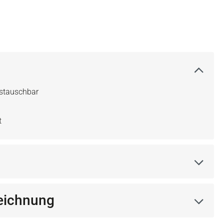
ustauschbar
t
eichnung