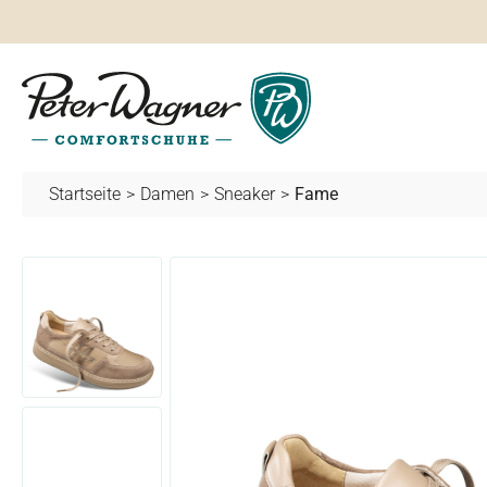
springen
Zur Hauptnavigation springen
Startseite
>
Damen
>
Sneaker
>
Fame
Bildergalerie überspringen