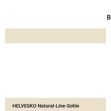
B
HELVESKO Natural-Line-Sohle