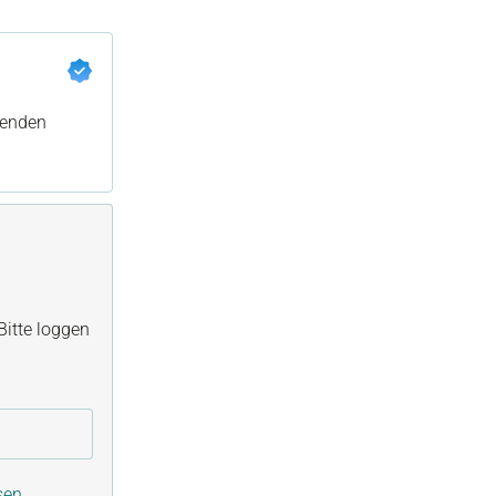
nenden
itte loggen
sen.