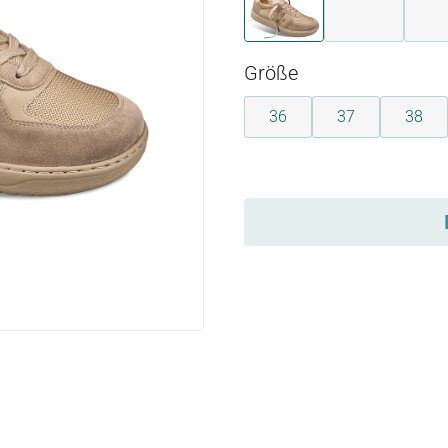
beige
grau
auswählen
Größe
36
37
38
auswählen