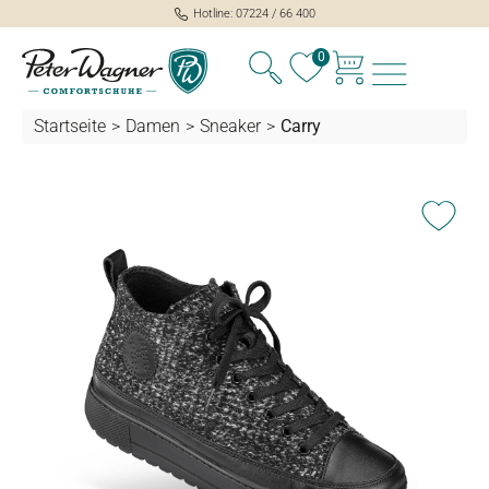
Hotline: 07224 / 66 400
alt springen
0
Startseite
>
Damen
>
Sneaker
>
Carry
Bildergalerie überspringen