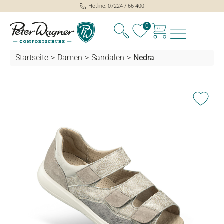
Hotline: 07224 / 66 400
alt springen
0
Startseite
>
Damen
>
Sandalen
>
Nedra
Bildergalerie überspringen