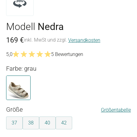
Modell
Nedra
169 €
inkl. MwSt und zzgl.
Versandkosten
5,0
5 Bewertungen
Durchschnittliche Bewertung von 5 von 5 Sternen
Farbe: grau
grau
auswählen
Größe
Größentabelle
37
38
40
42