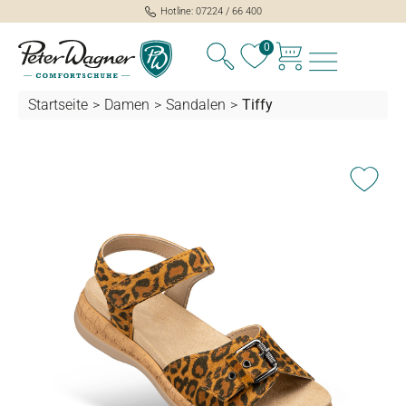
Hotline: 07224 / 66 400
alt springen
0
Startseite
>
Damen
>
Sandalen
>
Tiffy
Bildergalerie überspringen