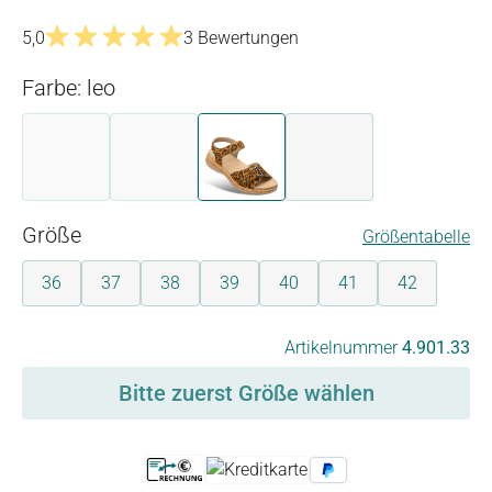
5,0
3 Bewertungen
Durchschnittliche Bewertung von 5 von 5 Sternen
Farbe: leo
beige
blau-multi
leo
schwarz-reptil
(Diese Option ist zurzeit nicht verfügbar.)
(Diese Option ist zurzeit nicht verfügbar.)
auswählen
Größe
Größentabelle
36
37
38
39
40
41
42
auswählen
Artikelnummer
4.901.33
Bitte zuerst Größe wählen