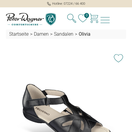
Hotline: 07224 / 66 400
alt springen
0
Startseite
>
Damen
>
Sandalen
>
Olivia
Bildergalerie überspringen