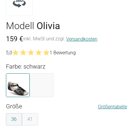
Modell
Olivia
159 €
inkl. MwSt und zzgl.
Versandkosten
5,0
1 Bewertung
Durchschnittliche Bewertung von 5 von 5 Sternen
Farbe: schwarz
schwarz
weiß
(Diese Option ist zurzeit nicht verfügbar.)
auswählen
Größe
Größentabelle
36
41
(Diese Option ist zurzeit nicht verfügbar.)