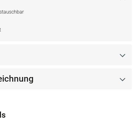
ustauschbar
t
eichnung
ls