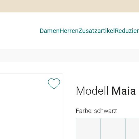
Damen
Herren
Zusatzartikel
Reduzier
Modell
Maia
Farbe: schwarz
blau
perle