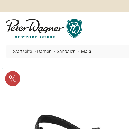
springen
Zur Hauptnavigation springen
Startseite
>
Damen
>
Sandalen
>
Maia
Bildergalerie überspringen