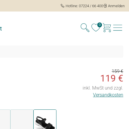
Hotline: 07224 / 66 400
Anmelden
0
t
159 €
119 €
inkl. MwSt und zzgl.
Versandkosten
rot
sand
schwarz