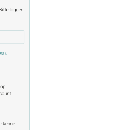
itte loggen
sen.
hop
ccount
erkenne