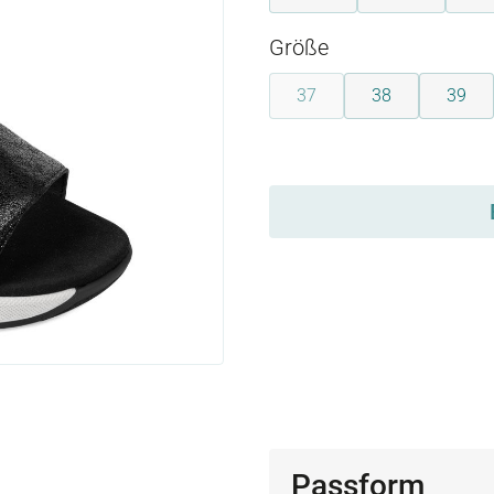
auswählen
Größe
37
38
39
(Diese Option ist zurzeit nic
auswählen
Passform