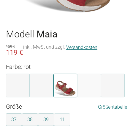
Modell
Maia
inkl. MwSt und zzgl.
159 €
Versandkosten
119 €
Farbe: rot
blau
perle
rot
sand
schwarz
(Diese Option ist zurzeit
auswählen
Größe
Größentabelle
37
38
39
41
(Diese Option ist zurzeit nicht verfügbar