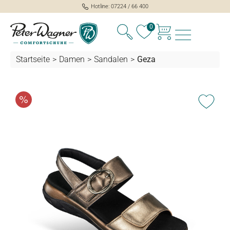
Hotline: 07224 / 66 400
alt springen
0
Startseite
>
Damen
>
Sandalen
>
Geza
Bildergalerie überspringen