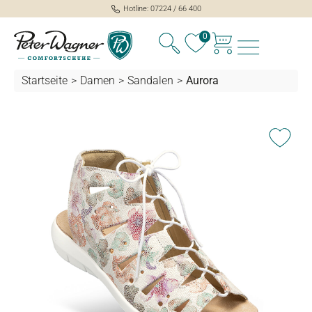
Hotline: 07224 / 66 400
alt springen
0
Startseite
>
Damen
>
Sandalen
>
Aurora
Bildergalerie überspringen