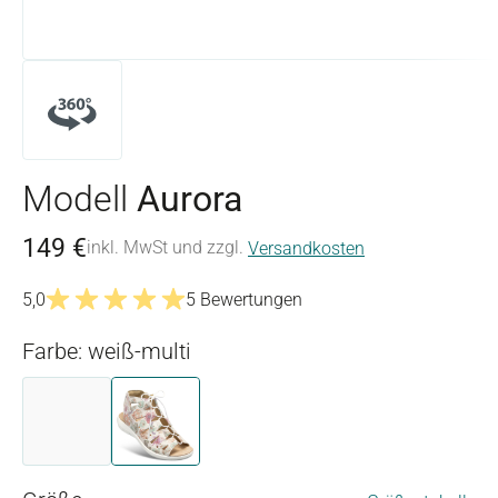
Modell
Aurora
149 €
inkl. MwSt und zzgl.
Versandkosten
5,0
5 Bewertungen
Durchschnittliche Bewertung von 5 von 5 Sternen
Farbe: weiß-multi
dunkelblau
weiß-multi
(Diese Option ist zurzeit nicht verfügbar.)