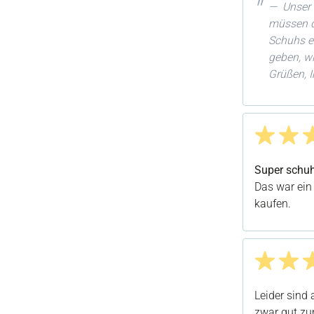
Unser 
müssen d
Schuhs e
geben, wi
Grüßen, 
Bewertung m
Super schu
Das war ein 
kaufen.
Bewertung m
Leider sind 
zwar gut zu