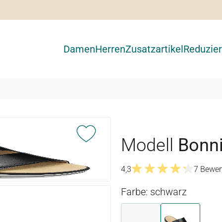
Damen
Herren
Zusatzartikel
Reduzier
Modell
Bonn
4,3
7 Bewer
Durchschnittliche Bewertu
Farbe: schwarz