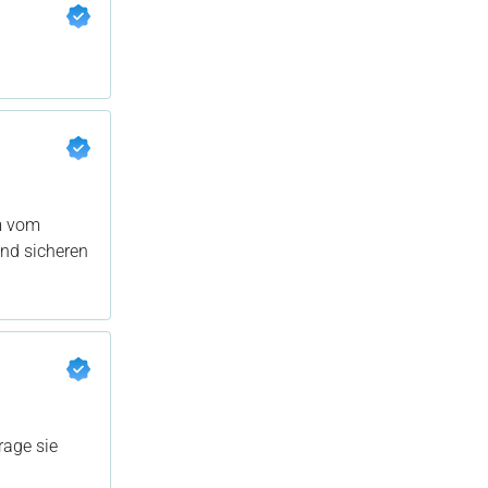
m vom
und sicheren
rage sie