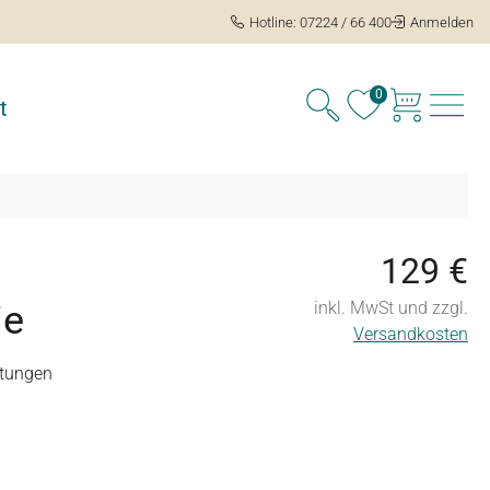
Hotline: 07224 / 66 400
Anmelden
0
t
129 €
ie
inkl. MwSt und zzgl.
Versandkosten
tungen
ng von 4.2 von 5 Sternen