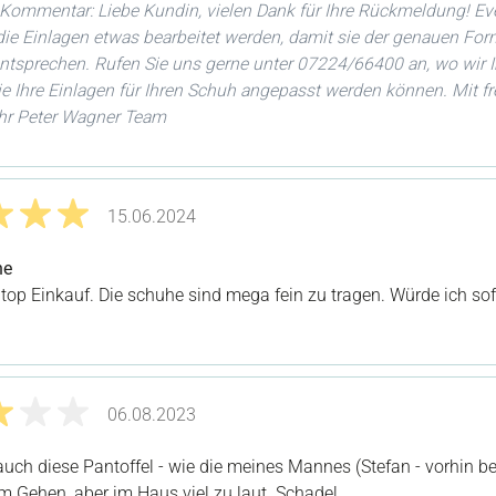
Kommentar: Liebe Kundin, vielen Dank für Ihre Rückmeldung! Ev
ie Einlagen etwas bearbeitet werden, damit sie der genauen For
ntsprechen. Rufen Sie uns gerne unter 07224/66400 an, wo wir 
e Ihre Einlagen für Ihren Schuh angepasst werden können. Mit f
Ihr Peter Wagner Team
15.06.2024
it 5 von 5 Sternen
he
top Einkauf. Die schuhe sind mega fein zu tragen. Würde ich sof
06.08.2023
it 3 von 5 Sternen
auch diese Pantoffel - wie die meines Mannes (Stefan - vorhin be
m Gehen, aber im Haus viel zu laut. Schade!