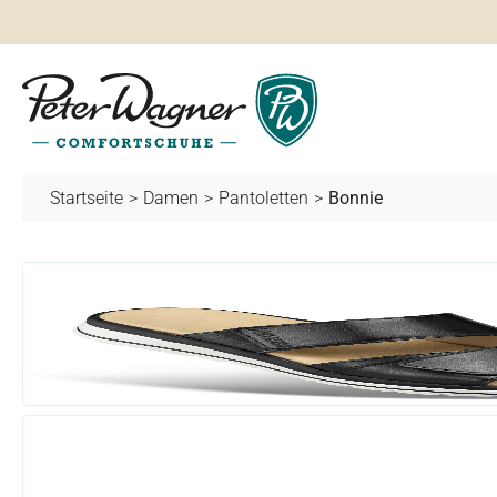
springen
Zur Hauptnavigation springen
Startseite
>
Damen
>
Pantoletten
>
Bonnie
Bildergalerie überspringen