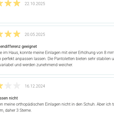
22.10.2025
it 5 von 5 Sternen
20.05.2025
it 5 von 5 Sternen
gendifferenz geeignet
e im Haus, konnte meine Einlagen mit einer Erhöhung von 8 m
 perfekt anpassen lassen. Die Pantoletten bieten sehr stabilen 
 variabel und werden zunehmend weicher.
16.12.2024
it 3 von 5 Sternen
ssen nicht
en meine orthopädischen Einlagen nicht in den Schuh. Aber ich t
n, daher 3 Sterne.