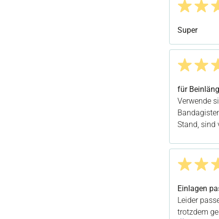
Bewertung m
Super
Bewertung m
für Beinlän
Verwende si
Bandagisten
Stand, sind
Bewertung m
Einlagen pa
Leider pass
trotzdem ger