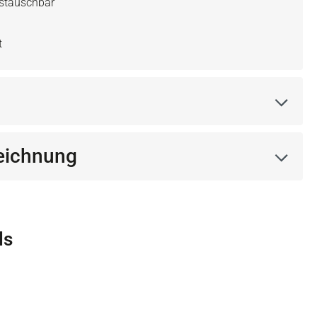
ustauschbar
t
eichnung
ls