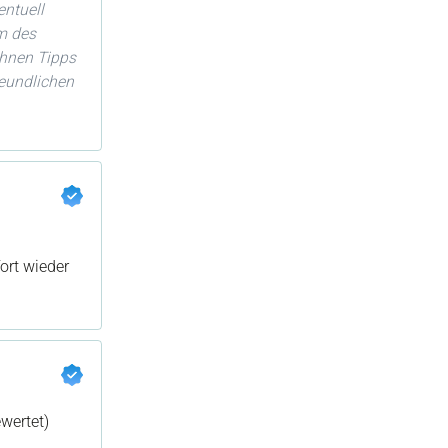
entuell
m des
Ihnen Tipps
reundlichen
ort wieder
wertet)