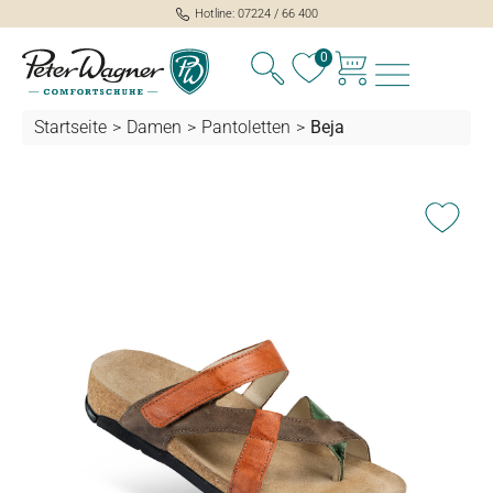
Hotline: 07224 / 66 400
alt springen
0
Startseite
>
Damen
>
Pantoletten
>
Beja
Bildergalerie überspringen