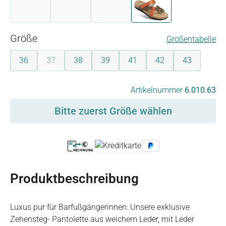
blau
blau-aqua
multicolor
orange-braun
(Diese Option ist zurzeit nicht verfügbar.)
(Diese Option ist zurzeit nicht verfügbar.)
(Diese Option ist zurzeit nicht verfügb
auswählen
Größe
Größentabelle
36
37
38
39
41
42
43
(Diese Option ist zurzeit nicht verfügbar.)
auswählen
Artikelnummer
6.010.63
Bitte zuerst Größe wählen
Produktbeschreibung
Luxus pur für Barfußgängerinnen: Unsere exklusive
Zehensteg- Pantolette aus weichem Leder, mit Leder