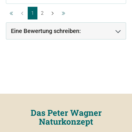
Seite
Seite
1
2
Eine Bewertung schreiben:
Das Peter Wagner
Naturkonzept