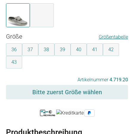
hellgrau
rosé
auswählen
Größe
Größentabelle
36
37
38
39
40
41
42
43
auswählen
Artikelnummer
4.719.20
Bitte zuerst Größe wählen
Produktbeschreibung