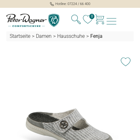
Hotline: 07224 / 66 400
alt springen
0
Startseite
>
Damen
>
Hausschuhe
>
Fenja
Bildergalerie überspringen