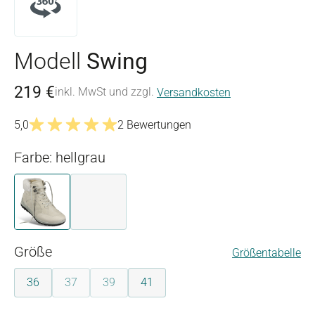
Modell
Swing
219 €
inkl. MwSt und zzgl.
Versandkosten
5,0
2 Bewertungen
Durchschnittliche Bewertung von 5 von 5 Sternen
Farbe: hellgrau
hellgrau
schwarz
auswählen
Größe
Größentabelle
36
37
39
41
(Diese Option ist zurzeit nicht verfügbar.)
(Diese Option ist zurzeit nicht verfügbar.)