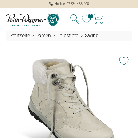
Hotline: 07224 / 66 400
alt springen
0
Startseite
>
Damen
>
Halbstiefel
>
Swing
Bildergalerie überspringen