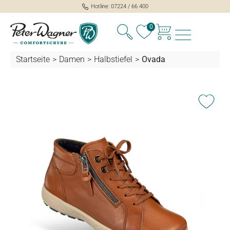
Hotline: 07224 / 66 400
alt springen
0
Startseite
>
Damen
>
Halbstiefel
>
Ovada
Bildergalerie überspringen