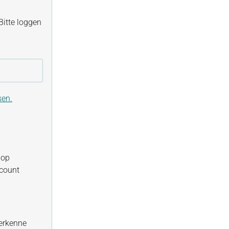
itte loggen
sen.
hop
ccount
erkenne