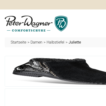
springen
Zur Hauptnavigation springen
Startseite
>
Damen
>
Halbstiefel
>
Juliette
Bildergalerie überspringen