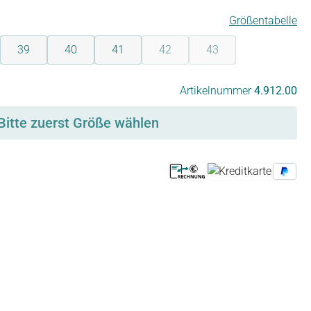
Größentabelle
39
40
41
42
43
(Diese Option ist zurzeit nicht verf
(Diese Option ist zurzei
Artikelnummer
4.912.00
Bitte zuerst Größe wählen