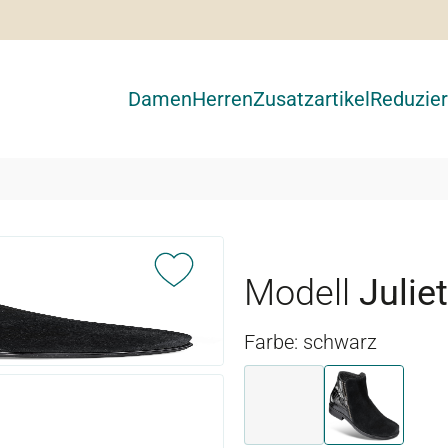
Damen
Herren
Zusatzartikel
Reduzier
Modell
Julie
Farbe: schwarz
braun
schwarz