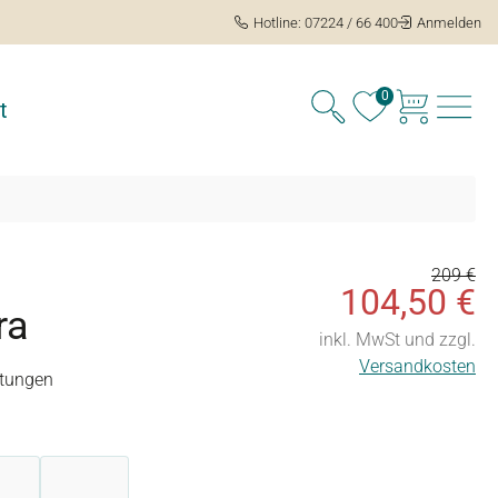
Hotline: 07224 / 66 400
Anmelden
0
t
209 €
104,50 €
ra
inkl. MwSt und zzgl.
Versandkosten
tungen
ng von 5 von 5 Sternen