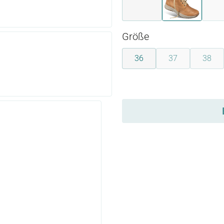
dunkelbraun
mittelbraun
auswählen
Größe
36
37
38
(Diese Option ist
(Diese
auswählen