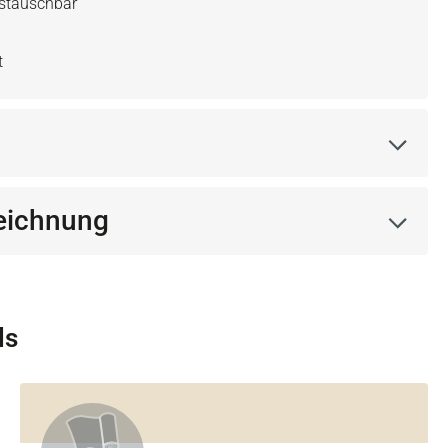
ustauschbar
t
eichnung
ls