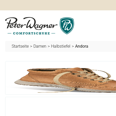
springen
Zur Hauptnavigation springen
Startseite
>
Damen
>
Halbstiefel
>
Andora
Bildergalerie überspringen