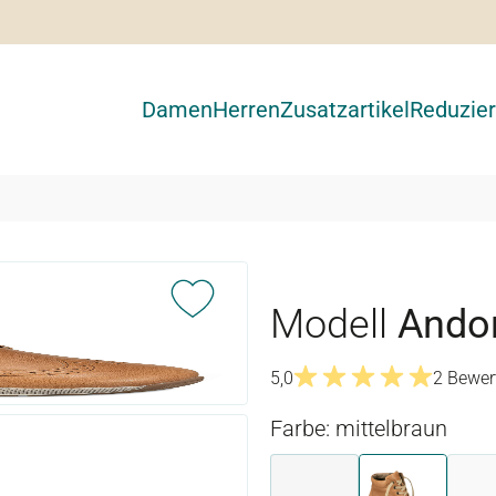
Damen
Herren
Zusatzartikel
Reduzier
Modell
Ando
5,0
2 Bewer
Durchschnittliche Bewertu
Farbe: mittelbraun