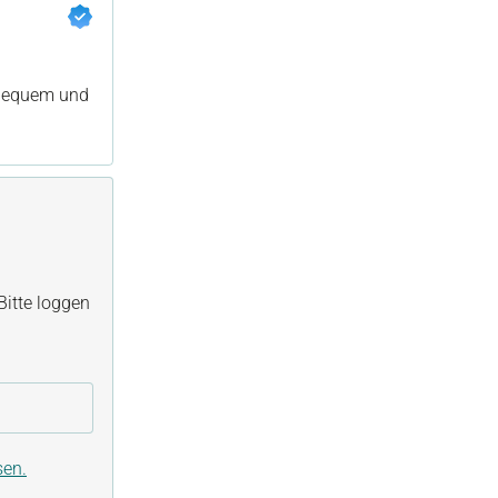
 bequem und
itte loggen
sen.