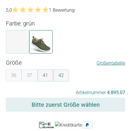
5,0
1 Bewertung
Durchschnittliche Bewertung von 5 von 5 Sternen
Farbe: grün
grau
grün
auswählen
Größe
Größentabelle
36
37
41
42
(Diese Option ist zurzeit nicht verfügbar.)
(Diese Option ist zurzeit nicht verfügbar.)
auswählen
Artikelnummer
4.895.07
Bitte zuerst Größe wählen