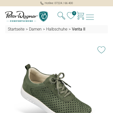
Hotline: 07224 / 66 400
alt springen
0
Startseite
>
Damen
>
Halbschuhe
>
Verita II
Bildergalerie überspringen