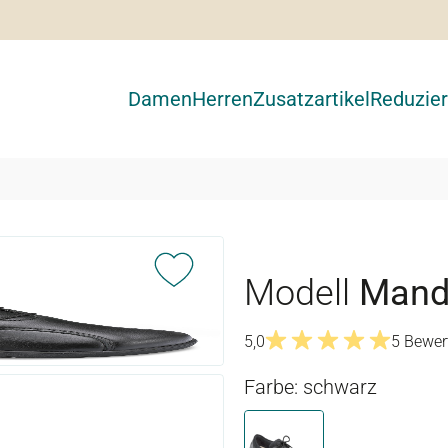
Damen
Herren
Zusatzartikel
Reduzier
Modell
Mand
5,0
5 Bewer
Durchschnittliche Bewertu
Farbe: schwarz