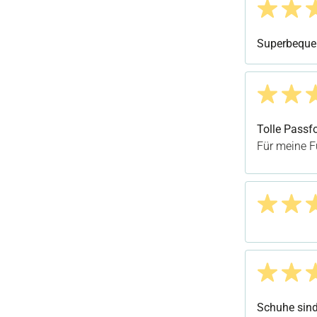
Bewertung m
Superbeque
Bewertung m
Tolle Passf
Für meine F
Bewertung m
Bewertung m
Schuhe sind 