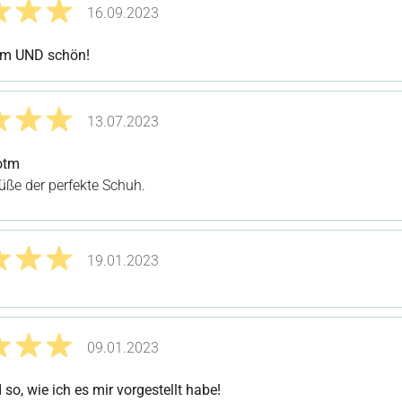
16.09.2023
it 5 von 5 Sternen
m UND schön!
13.07.2023
it 5 von 5 Sternen
otm
üße der perfekte Schuh.
19.01.2023
it 5 von 5 Sternen
09.01.2023
it 5 von 5 Sternen
so, wie ich es mir vorgestellt habe!