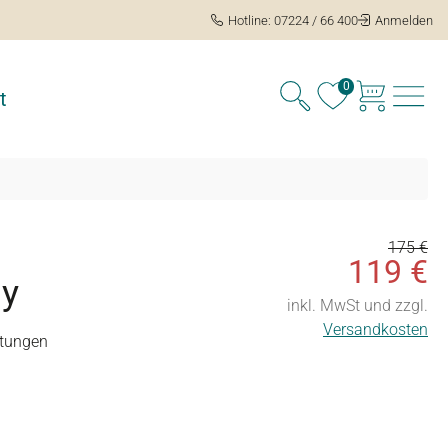
Hotline: 07224 / 66 400
Anmelden
0
t
175 €
119 €
y
inkl. MwSt und zzgl.
Versandkosten
tungen
ng von 5 von 5 Sternen