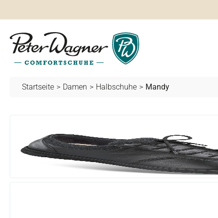
springen
Zur Hauptnavigation springen
Startseite
>
Damen
>
Halbschuhe
>
Mandy
Bildergalerie überspringen