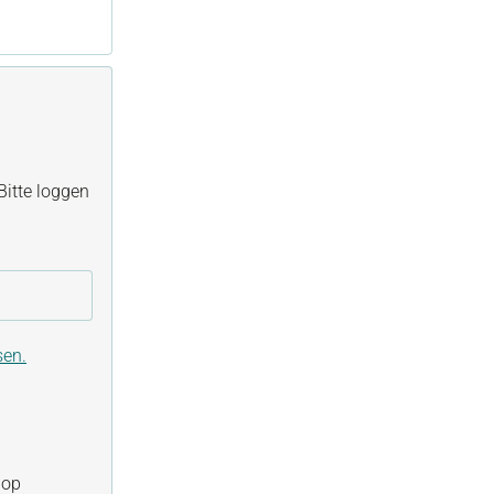
itte loggen
sen.
hop