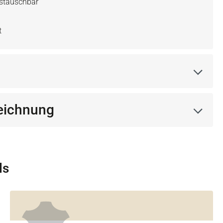
ustauschbar
t
eichnung
ls