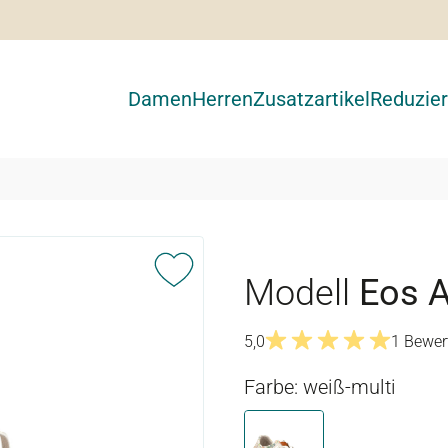
Damen
Herren
Zusatzartikel
Reduzier
Modell
Eos A
5,0
1 Bewer
Durchschnittliche Bewertu
Farbe: weiß-multi