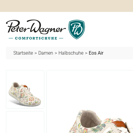
springen
Zur Hauptnavigation springen
Startseite
>
Damen
>
Halbschuhe
>
Eos Air
Bildergalerie überspringen