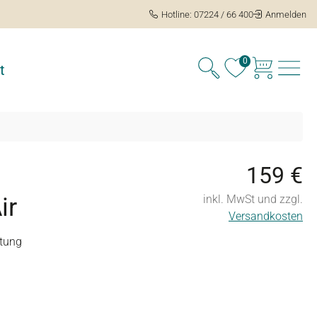
Hotline: 07224 / 66 400
Anmelden
0
t
159 €
ir
inkl. MwSt und zzgl.
Versandkosten
tung
ng von 5 von 5 Sternen