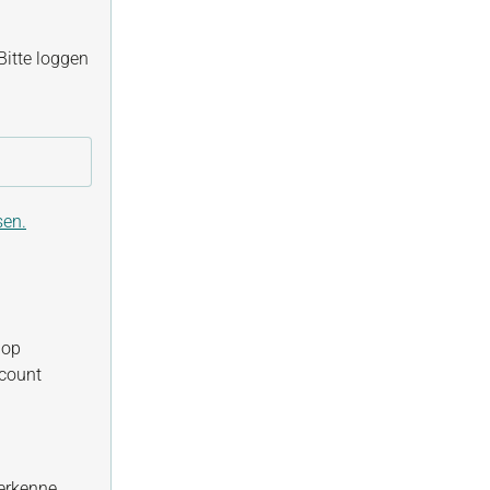
itte loggen
sen.
hop
ccount
erkenne