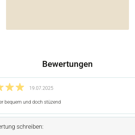
Bewertungen
19.07.2025
it 5 von 5 Sternen
per bequem und doch stüzend
rtung schreiben: