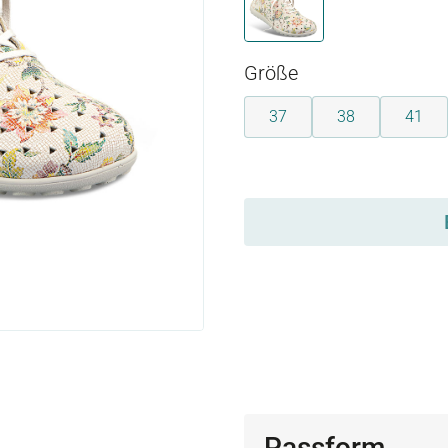
weiß-multi
auswählen
Größe
37
38
41
auswählen
Passform