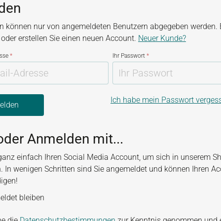
den
n können nur von angemeldeten Benutzern abgegeben werden. B
, oder erstellen Sie einen neuen Account.
Neuer Kunde?
esse
*
Ihr Passwort
*
Ich habe mein Passwort verges
elden
oder Anmelden mit...
ganz einfach Ihren Social Media Account, um sich in unserem S
. In wenigen Schritten sind Sie angemeldet und können Ihren A
digen!
ldet bleiben
be die
Datenschutzbestimmungen
zur Kenntnis genommen und 