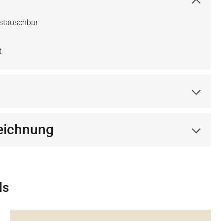
ustauschbar
t
eichnung
ls