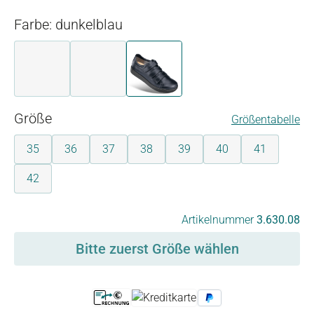
Farbe: dunkelblau
beige
braun
dunkelblau
auswählen
Größe
Größentabelle
35
36
37
38
39
40
41
42
auswählen
Artikelnummer
3.630.08
Bitte zuerst Größe wählen