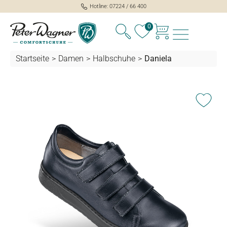
Hotline: 07224 / 66 400
alt springen
0
Startseite
>
Damen
>
Halbschuhe
>
Daniela
Bildergalerie überspringen