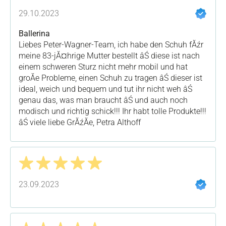
Bewertung mit 5 von 5 Sternen
29.10.2023
Ballerina
Liebes Peter-Wagner-Team, ich habe den Schuh fĂźr
meine 83-jĂ¤hrige Mutter bestellt âŚ diese ist nach
einem schweren Sturz nicht mehr mobil und hat
groĂe Probleme, einen Schuh zu tragen âŚ dieser ist
ideal, weich und bequem und tut ihr nicht weh âŚ
genau das, was man braucht âŚ und auch noch
modisch und richtig schick!!! Ihr habt tolle Produkte!!!
âŚ viele liebe GrĂźĂe, Petra Althoff
Bewertung mit 5 von 5 Sternen
23.09.2023