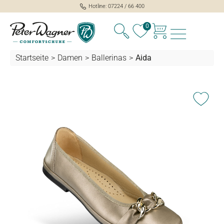
Hotline: 07224 / 66 400
alt springen
0
Startseite
>
Damen
>
Ballerinas
>
Aida
Bildergalerie überspringen