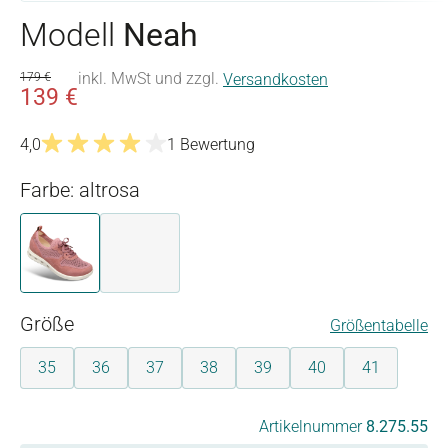
Modell
Neah
inkl. MwSt und zzgl.
179 €
Versandkosten
139 €
4,0
1 Bewertung
Durchschnittliche Bewertung von 4 von 5 Sternen
Farbe: altrosa
altrosa
grau
auswählen
Größe
Größentabelle
35
36
37
38
39
40
41
auswählen
Artikelnummer
8.275.55