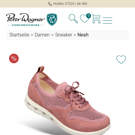
Hotline: 07224 / 66 400
alt springen
0
Startseite
>
Damen
>
Sneaker
>
Neah
Bildergalerie überspringen