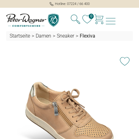
Hotline: 07224 / 66 400
alt springen
0
Startseite
>
Damen
>
Sneaker
>
Flexiva
Bildergalerie überspringen