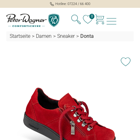
Hotline: 07224 / 66 400
alt springen
0
Startseite
>
Damen
>
Sneaker
>
Donta
Bildergalerie überspringen