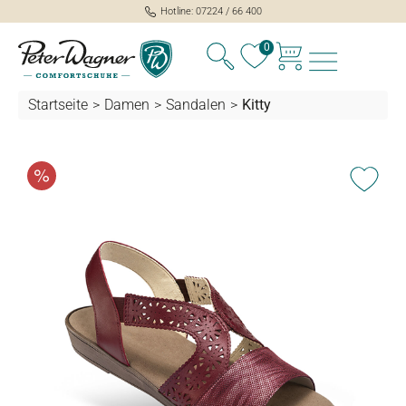
Hotline: 07224 / 66 400
alt springen
0
Startseite
>
Damen
>
Sandalen
>
Kitty
Bildergalerie überspringen