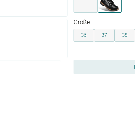
grau-weiss
schwarz
auswählen
Größe
36
37
38
auswählen