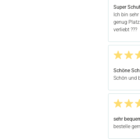
Bewertung m
Super Schu
Ich bin seh
genug Platz
verliebt ???
Bewertung m
Schöne Sch
Schön und 
Bewertung m
sehr bequem
bestelle ger