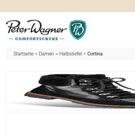
springen
Zur Hauptnavigation springen
Startseite
>
Damen
>
Halbstiefel
>
Cortina
Bildergalerie überspringen