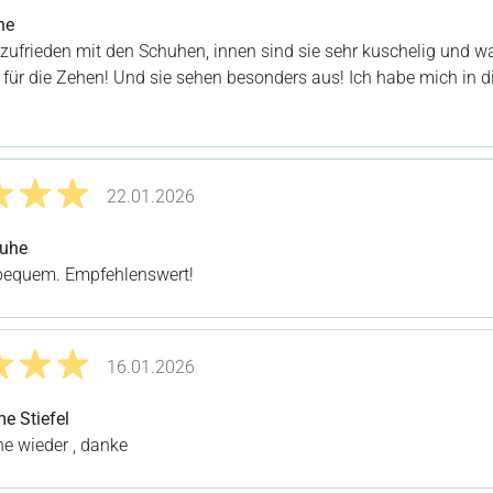
it 5 von 5 Sternen
he
r zufrieden mit den Schuhen, innen sind sie sehr kuschelig und 
 für die Zehen! Und sie sehen besonders aus! Ich habe mich in 
22.01.2026
it 5 von 5 Sternen
uhe
bequem. Empfehlenswert!
16.01.2026
it 5 von 5 Sternen
e Stiefel
ne wieder , danke