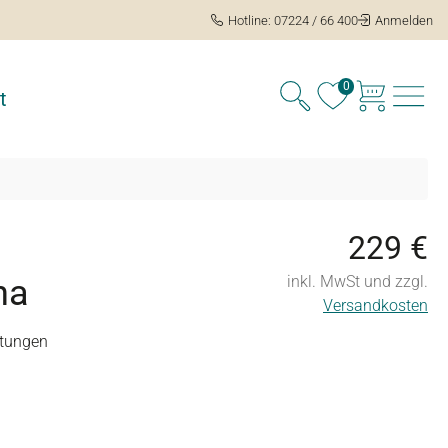
Hotline: 07224 / 66 400
Anmelden
0
t
229 €
na
inkl. MwSt und zzgl.
Versandkosten
tungen
ng von 4.5 von 5 Sternen