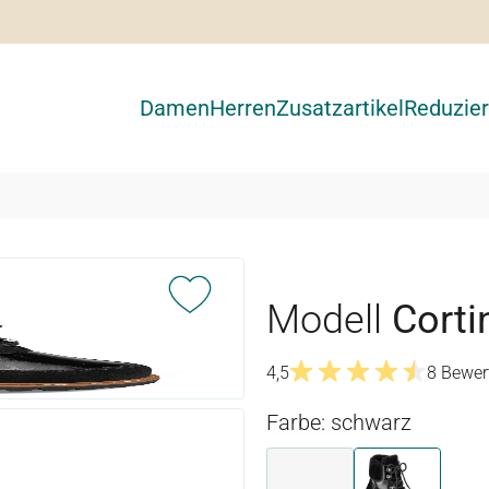
Damen
Herren
Zusatzartikel
Reduzier
Modell
Corti
4,5
8 Bewer
Durchschnittliche Bewertu
Farbe: schwarz