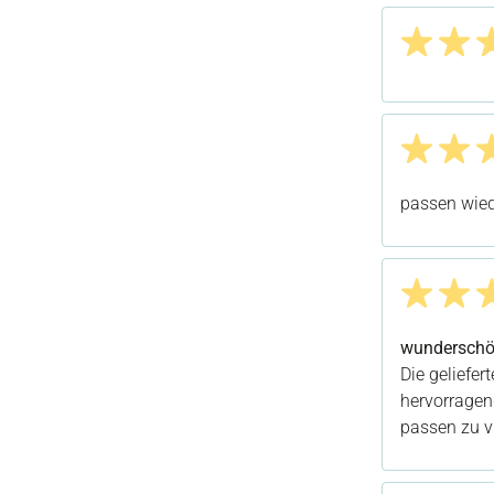
Bewertung m
Bewertung m
passen wied
Bewertung m
wunderschön
Die geliefer
hervorragen
passen zu vi