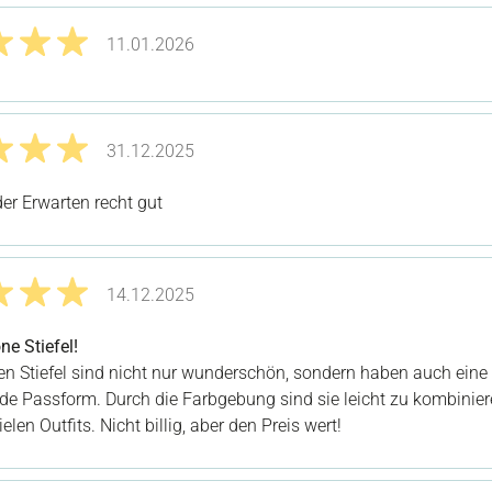
11.01.2026
it 5 von 5 Sternen
31.12.2025
it 5 von 5 Sternen
er Erwarten recht gut
14.12.2025
it 5 von 5 Sternen
e Stiefel!
ten Stiefel sind nicht nur wunderschön, sondern haben auch eine
de Passform. Durch die Farbgebung sind sie leicht zu kombinie
elen Outfits. Nicht billig, aber den Preis wert!