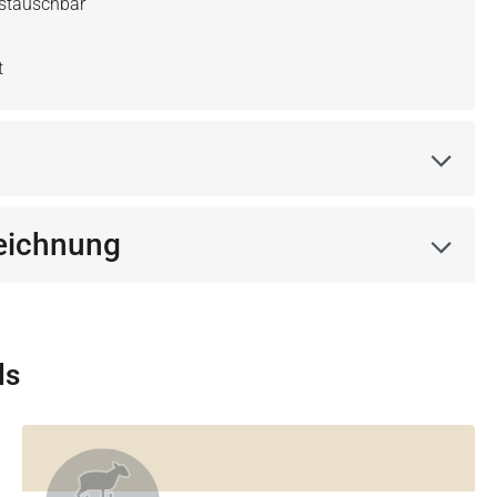
ustauschbar
t
eichnung
ls