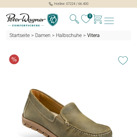
Hotline: 07224 / 66 400
alt springen
0
Startseite
>
Damen
>
Halbschuhe
>
Vitera
Bildergalerie überspringen