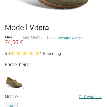
Modell
Vitera
inkl. MwSt und zzgl.
149 €
Versandkosten
74,50 €
5,0
1 Bewertung
Durchschnittliche Bewertung von 5 von 5 Sternen
Farbe: beige
beige
auswählen
Größe
Größentabelle
36