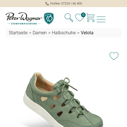
Hotline: 07224 / 66 400
alt springen
0
Startseite
>
Damen
>
Halbschuhe
>
Velota
Bildergalerie überspringen