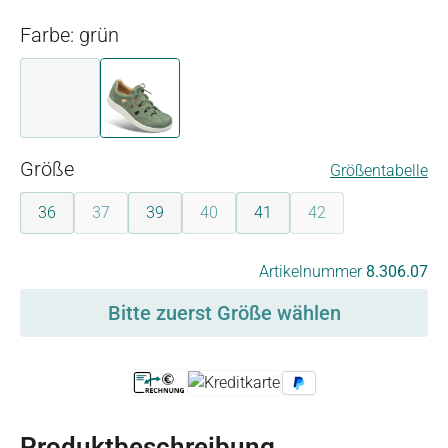
Farbe: grün
grau
grün
auswählen
Größe
Größentabelle
36
37
39
40
41
42
(Diese Option ist zurzeit nicht verfügbar.)
(Diese Option ist zurzeit nicht verfügbar
(Diese Option ist zurz
auswählen
Artikelnummer
8.306.07
Bitte zuerst Größe wählen
Produktbeschreibung