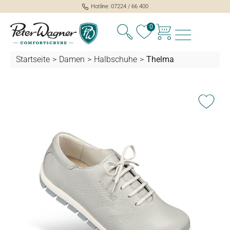
Hotline: 07224 / 66 400
alt springen
0
Startseite
>
Damen
>
Halbschuhe
>
Thelma
Bildergalerie überspringen