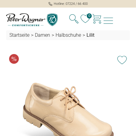
Hotline: 07224 / 66 400
alt springen
0
Startseite
>
Damen
>
Halbschuhe
>
Lilit
Bildergalerie überspringen