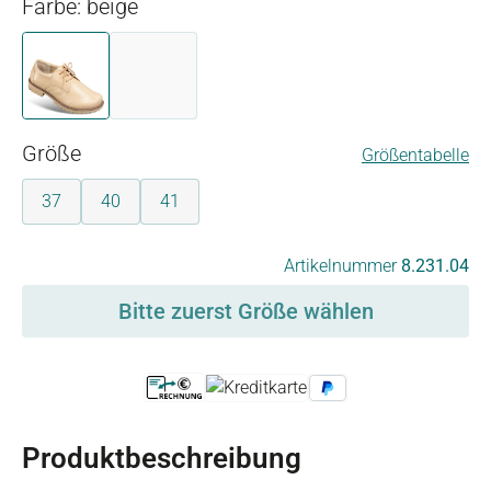
Farbe: beige
beige
schwarz
(Diese Option ist zurzeit nicht verfügbar.)
auswählen
Größe
Größentabelle
37
40
41
auswählen
Artikelnummer
8.231.04
Bitte zuerst Größe wählen
Produktbeschreibung